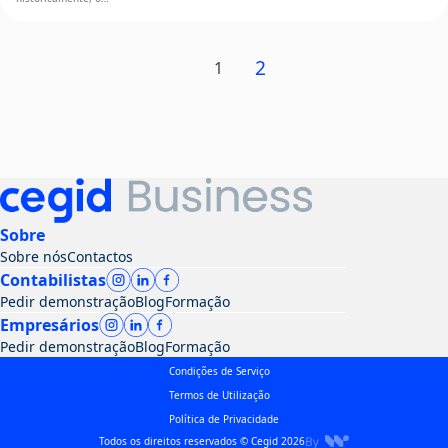
Navegação
2
1
entre
artigos
Sobre
Sobre nós
Contactos
Contabilistas
Pedir demonstração
Blog
Formação
Empresários
Pedir demonstração
Blog
Formação
Condições de Serviço
Termos de Utilização
Política de Privacidade
Todos os direitos reservados © Cegid 2026