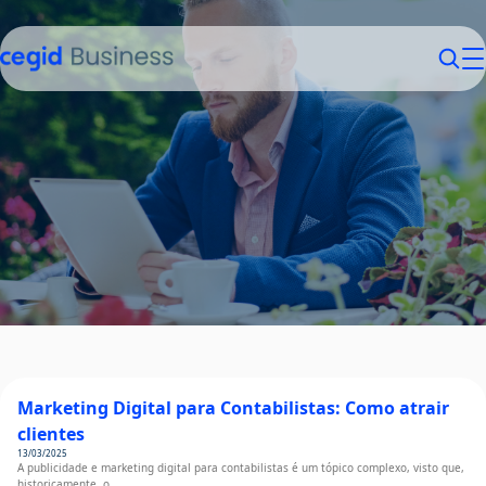
Sobre nós
Contabilistas
Empresários
Contactos
Login
Marketing Digital para Contabilistas: Como atrair
clientes
13/03/2025
A publicidade e marketing digital para contabilistas é um tópico complexo, visto que,
historicamente, o…