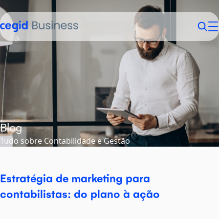
Sobre nós
Contabilistas
Empresários
Contactos
Login
Blog
Tudo sobre Contabilidade e Gestão
Estratégia de marketing para
contabilistas: do plano à ação