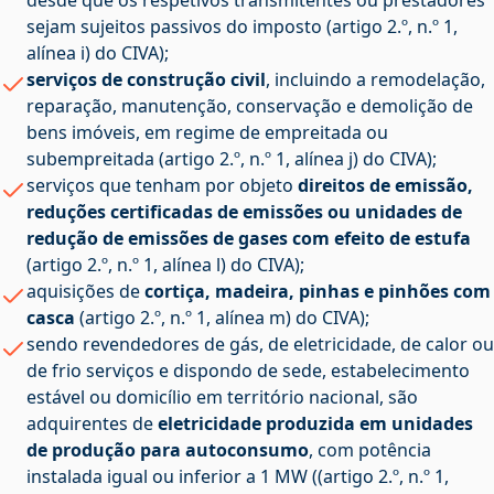
desde que os respetivos transmitentes ou prestadores
sejam sujeitos passivos do imposto (artigo 2.º, n.º 1,
alínea i) do CIVA);
serviços de construção civil
, incluindo a remodelação,
reparação, manutenção, conservação e demolição de
bens imóveis, em regime de empreitada ou
subempreitada (artigo 2.º, n.º 1, alínea j) do CIVA);
serviços que tenham por objeto
direitos de emissão,
reduções certificadas de emissões ou unidades de
redução de emissões de gases com efeito de estufa
(artigo 2.º, n.º 1, alínea l) do CIVA);
aquisições de
cortiça, madeira, pinhas e pinhões com
casca
(artigo 2.º, n.º 1, alínea m) do CIVA);
sendo revendedores de gás, de eletricidade, de calor ou
de frio serviços e dispondo de sede, estabelecimento
estável ou domicílio em território nacional, são
adquirentes de
eletricidade produzida em unidades
de produção para autoconsumo
, com potência
instalada igual ou inferior a 1 MW ((artigo 2.º, n.º 1,