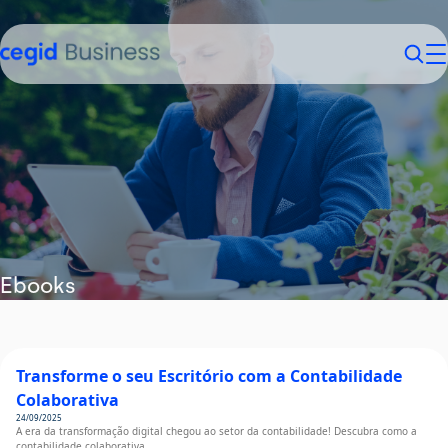
Contabilistas
Empresários
Funcionalidades
Vantagens
> Arquivo Digital
Planos
> Contabilidade
Recursos
Ebooks
> Reconciliação bancária
Apoios
> Salários
> Blog
Login
Experimente Grátis
> Ativos
> Ebooks
> Formação
> Gestão de Escritório
> Vídeos
> Helpcenter
Transforme o seu Escritório com a Contabilidade
> Colabore com os Seus Clientes
> Webinars
> Guia de Iniciação
Colaborativa
> Casos de Estudo
24/09/2025
> Novidades
A era da transformação digital chegou ao setor da contabilidade! Descubra como a
contabilidade colaborativa…